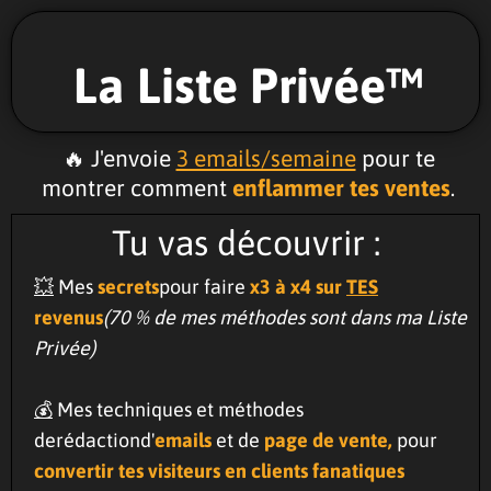
La Liste Privée™️
🔥 J'envoie
3 emails/semaine
pour te
montrer comment
enflammer tes ventes
.
Tu vas découvrir :
💥
Mes
secrets
pour faire
x3 à x4 sur
TES
revenus
(70 % de mes méthodes sont dans ma Liste
Privée)
💰
Mes techniques et méthodes
derédactiond'
emails
et de
page de vente,
pour
convertir tes visiteurs en clients fanatiques